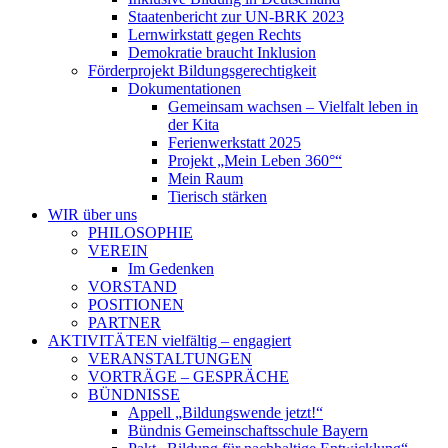
Staatenbericht zur UN-BRK 2023
Lernwirkstatt gegen Rechts
Demokratie braucht Inklusion
Förderprojekt Bildungsgerechtigkeit
Dokumentationen
Gemeinsam wachsen – Vielfalt leben in
der Kita
Ferienwerkstatt 2025
Projekt „Mein Leben 360°“
Mein Raum
Tierisch stärken
WIR
über uns
PHILOSOPHIE
VEREIN
Im Gedenken
VORSTAND
POSITIONEN
PARTNER
AKTIVITÄTEN
vielfältig – engagiert
VERANSTALTUNGEN
VORTRÄGE – GESPRÄCHE
BÜNDNISSE
Appell „Bildungswende jetzt!“
Bündnis Gemeinschaftsschule Bayern