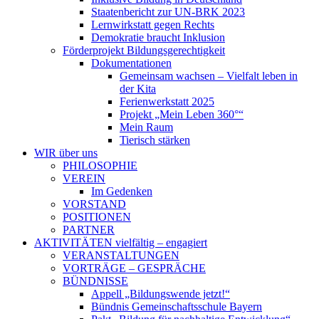
Staatenbericht zur UN-BRK 2023
Lernwirkstatt gegen Rechts
Demokratie braucht Inklusion
Förderprojekt Bildungsgerechtigkeit
Dokumentationen
Gemeinsam wachsen – Vielfalt leben in
der Kita
Ferienwerkstatt 2025
Projekt „Mein Leben 360°“
Mein Raum
Tierisch stärken
WIR
über uns
PHILOSOPHIE
VEREIN
Im Gedenken
VORSTAND
POSITIONEN
PARTNER
AKTIVITÄTEN
vielfältig – engagiert
VERANSTALTUNGEN
VORTRÄGE – GESPRÄCHE
BÜNDNISSE
Appell „Bildungswende jetzt!“
Bündnis Gemeinschaftsschule Bayern