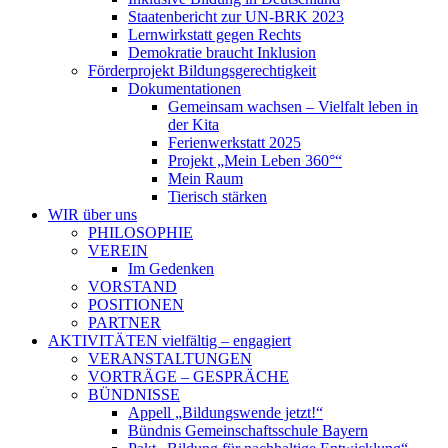
Staatenbericht zur UN-BRK 2023
Lernwirkstatt gegen Rechts
Demokratie braucht Inklusion
Förderprojekt Bildungsgerechtigkeit
Dokumentationen
Gemeinsam wachsen – Vielfalt leben in
der Kita
Ferienwerkstatt 2025
Projekt „Mein Leben 360°“
Mein Raum
Tierisch stärken
WIR
über uns
PHILOSOPHIE
VEREIN
Im Gedenken
VORSTAND
POSITIONEN
PARTNER
AKTIVITÄTEN
vielfältig – engagiert
VERANSTALTUNGEN
VORTRÄGE – GESPRÄCHE
BÜNDNISSE
Appell „Bildungswende jetzt!“
Bündnis Gemeinschaftsschule Bayern