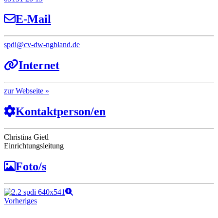
E-Mail
spdi
@
cv-dw-ngbland.de
Internet
Webseite
Kontaktperson/en
Christina Gietl
Einrichtungsleitung
Foto/s
Vorheriges