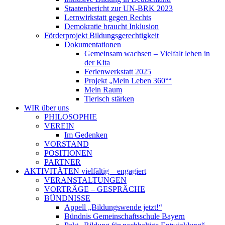
Staatenbericht zur UN-BRK 2023
Lernwirkstatt gegen Rechts
Demokratie braucht Inklusion
Förderprojekt Bildungsgerechtigkeit
Dokumentationen
Gemeinsam wachsen – Vielfalt leben in
der Kita
Ferienwerkstatt 2025
Projekt „Mein Leben 360°“
Mein Raum
Tierisch stärken
WIR
über uns
PHILOSOPHIE
VEREIN
Im Gedenken
VORSTAND
POSITIONEN
PARTNER
AKTIVITÄTEN
vielfältig – engagiert
VERANSTALTUNGEN
VORTRÄGE – GESPRÄCHE
BÜNDNISSE
Appell „Bildungswende jetzt!“
Bündnis Gemeinschaftsschule Bayern