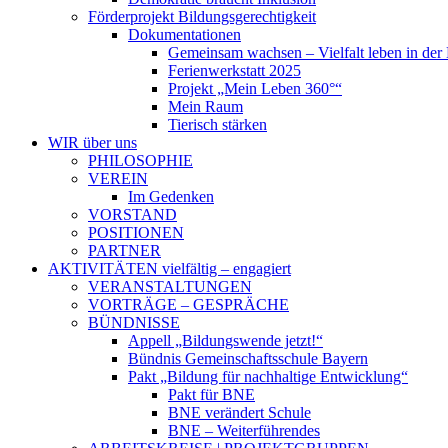
Förderprojekt Bildungsgerechtigkeit
Dokumentationen
Gemeinsam wachsen – Vielfalt leben in der 
Ferienwerkstatt 2025
Projekt „Mein Leben 360°“
Mein Raum
Tierisch stärken
WIR
über uns
PHILOSOPHIE
VEREIN
Im Gedenken
VORSTAND
POSITIONEN
PARTNER
AKTIVITÄTEN
vielfältig – engagiert
VERANSTALTUNGEN
VORTRÄGE – GESPRÄCHE
BÜNDNISSE
Appell „Bildungswende jetzt!“
Bündnis Gemeinschaftsschule Bayern
Pakt „Bildung für nachhaltige Entwicklung“
Pakt für BNE
BNE verändert Schule
BNE – Weiterführendes