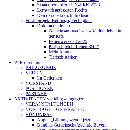
Staatenbericht zur UN-BRK 2023
Lernwirkstatt gegen Rechts
Demokratie braucht Inklusion
Förderprojekt Bildungsgerechtigkeit
Dokumentationen
Gemeinsam wachsen – Vielfalt leben in
der Kita
Ferienwerkstatt 2025
Projekt „Mein Leben 360°“
Mein Raum
Tierisch stärken
WIR
über uns
PHILOSOPHIE
VEREIN
Im Gedenken
VORSTAND
POSITIONEN
PARTNER
AKTIVITÄTEN
vielfältig – engagiert
VERANSTALTUNGEN
VORTRÄGE – GESPRÄCHE
BÜNDNISSE
Appell „Bildungswende jetzt!“
Bündnis Gemeinschaftsschule Bayern