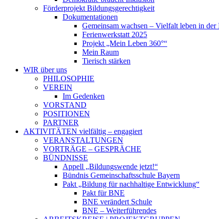
Förderprojekt Bildungsgerechtigkeit
Dokumentationen
Gemeinsam wachsen – Vielfalt leben in der 
Ferienwerkstatt 2025
Projekt „Mein Leben 360°“
Mein Raum
Tierisch stärken
WIR
über uns
PHILOSOPHIE
VEREIN
Im Gedenken
VORSTAND
POSITIONEN
PARTNER
AKTIVITÄTEN
vielfältig – engagiert
VERANSTALTUNGEN
VORTRÄGE – GESPRÄCHE
BÜNDNISSE
Appell „Bildungswende jetzt!“
Bündnis Gemeinschaftsschule Bayern
Pakt „Bildung für nachhaltige Entwicklung“
Pakt für BNE
BNE verändert Schule
BNE – Weiterführendes