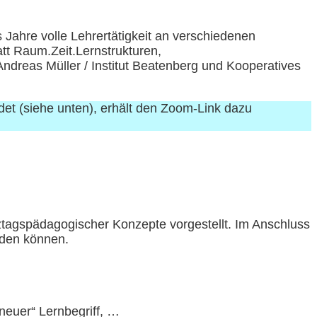
s Jahre volle Lehrertätigkeit an verschiedenen
tt Raum.Zeit.Lernstrukturen,
Andreas Müller / Institut Beatenberg und Kooperatives
det (siehe unten), erhält den Zoom-Link dazu
ztagspädagogischer Konzepte vorgestellt. Im Anschluss
rden können.
neuer“ Lernbegriff, …