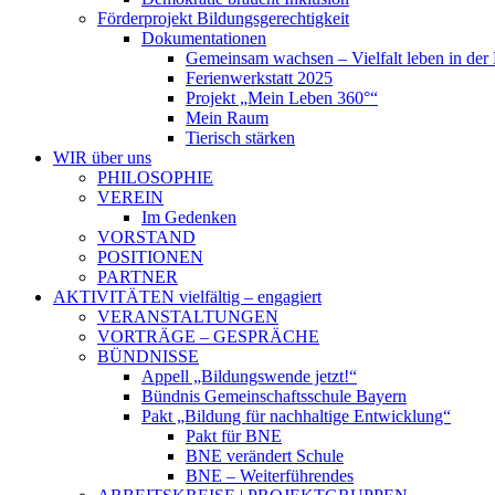
Förderprojekt Bildungsgerechtigkeit
Dokumentationen
Gemeinsam wachsen – Vielfalt leben in der 
Ferienwerkstatt 2025
Projekt „Mein Leben 360°“
Mein Raum
Tierisch stärken
WIR
über uns
PHILOSOPHIE
VEREIN
Im Gedenken
VORSTAND
POSITIONEN
PARTNER
AKTIVITÄTEN
vielfältig – engagiert
VERANSTALTUNGEN
VORTRÄGE – GESPRÄCHE
BÜNDNISSE
Appell „Bildungswende jetzt!“
Bündnis Gemeinschaftsschule Bayern
Pakt „Bildung für nachhaltige Entwicklung“
Pakt für BNE
BNE verändert Schule
BNE – Weiterführendes