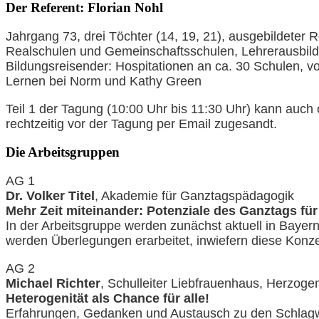
Der Referent: Florian Nohl
Jahrgang 73, drei Töchter (14, 19, 21), ausgebildeter R
Realschulen und Gemeinschaftsschulen, Lehrerausbilde
Bildungsreisender: Hospitationen an ca. 30 Schulen, v
Lernen bei Norm und Kathy Green
Teil 1 der Tagung (10:00 Uhr bis 11:30 Uhr) kann auch
rechtzeitig vor der Tagung per Email zugesandt.
Die Arbeitsgruppen
AG 1
Dr. Volker Titel
, Akademie für Ganztagspädagogik
Mehr Zeit miteinander: Potenziale des Ganztags f
In der Arbeitsgruppe werden zunächst aktuell in Bayer
werden Überlegungen erarbeitet, inwiefern diese Kon
AG 2
Michael Richter
, Schulleiter Liebfrauenhaus, Herzog
Heterogenität als Chance für alle!
Erfahrungen, Gedanken und Austausch zu den Schlagwör