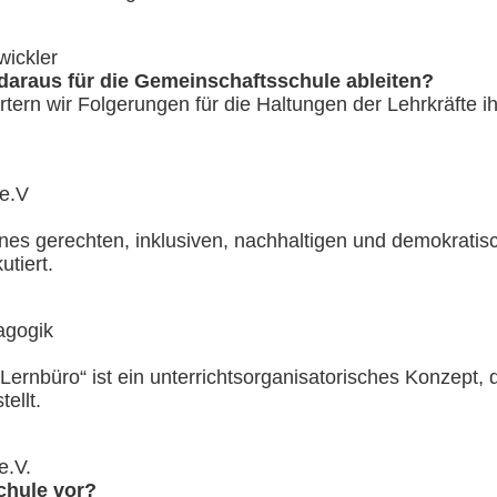
wickler
 daraus für die Gemeinschaftsschule ableiten?
tern wir Folgerungen für die Haltungen der Lehrkräfte i
 e.V
ines gerechten, inklusiven, nachhaltigen und demokrat
tiert.
agogik
Lernbüro“ ist ein unterrichtsorganisatorisches Konzept,
ellt.
e.V.
chule vor?