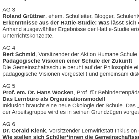
AG 3
Roland Grüttner
, ehem. Schulleiter, Blogger, Schulent
Erkenntnisse aus der Hattie-Studie: Was lässt sich
Anhand ausgewählter Ergebnisse der Hattie-Studie erör
Unterrichtskonzepte.
AG 4
Bert Schmid
, Vorsitzender der Aktion Humane Schule
Pädagogische Visionen einer Schule der Zukunft
Die Gemeinschaftsschule beruht auf der Philosophie e
pädagogische Visionen vorgestellt und gemeinsam disku
AG 5
Prof. em. Dr. Hans Wocken
, Prof. für Behindertenpäd
Das Lernbüro als Organisationsmodell
Inklusion braucht eine neue Ökologie der Schule. Das „
der Arbeitsgruppe wird es in seinen Grundzügen vorgest
AG 6
Dr. Gerald Klenk
, Vorsitzender Lernwirkstatt Inklusion 
Wie stellen sich Schüler*innen die Gemeinschaftss