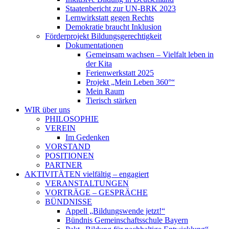
Staatenbericht zur UN-BRK 2023
Lernwirkstatt gegen Rechts
Demokratie braucht Inklusion
Förderprojekt Bildungsgerechtigkeit
Dokumentationen
Gemeinsam wachsen – Vielfalt leben in
der Kita
Ferienwerkstatt 2025
Projekt „Mein Leben 360°“
Mein Raum
Tierisch stärken
WIR
über uns
PHILOSOPHIE
VEREIN
Im Gedenken
VORSTAND
POSITIONEN
PARTNER
AKTIVITÄTEN
vielfältig – engagiert
VERANSTALTUNGEN
VORTRÄGE – GESPRÄCHE
BÜNDNISSE
Appell „Bildungswende jetzt!“
Bündnis Gemeinschaftsschule Bayern