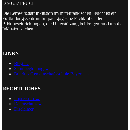
D-90537 FEUCHT
Die Lernwirkstatt Inklusion im mittelfränkischen Feucht ist ein
Fortbildungszentrum für pädagogische Fachkräfte aller
Bildungseinrichtungen, die Unterstützung bei Fragen rund um die
Inklusion suchen.
LINKS
Blog →
Schulbegleitung →
Bündnis Gemeinschaftsschule Bayern →
RECHTLICHES
Impressum →
Datenschutz →
Disclaimer
→