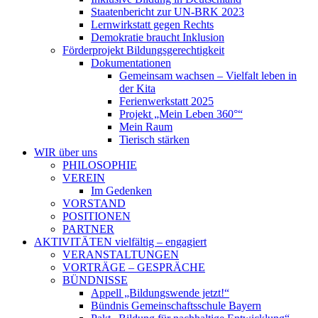
Staatenbericht zur UN-BRK 2023
Lernwirkstatt gegen Rechts
Demokratie braucht Inklusion
Förderprojekt Bildungsgerechtigkeit
Dokumentationen
Gemeinsam wachsen – Vielfalt leben in
der Kita
Ferienwerkstatt 2025
Projekt „Mein Leben 360°“
Mein Raum
Tierisch stärken
WIR
über uns
PHILOSOPHIE
VEREIN
Im Gedenken
VORSTAND
POSITIONEN
PARTNER
AKTIVITÄTEN
vielfältig – engagiert
VERANSTALTUNGEN
VORTRÄGE – GESPRÄCHE
BÜNDNISSE
Appell „Bildungswende jetzt!“
Bündnis Gemeinschaftsschule Bayern